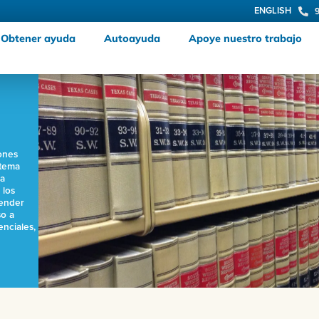
ENGLISH
Obtener ayuda
Autoayuda
Apoye nuestro trabajo
iones
stema
ra
 los
render
so a
nciales,