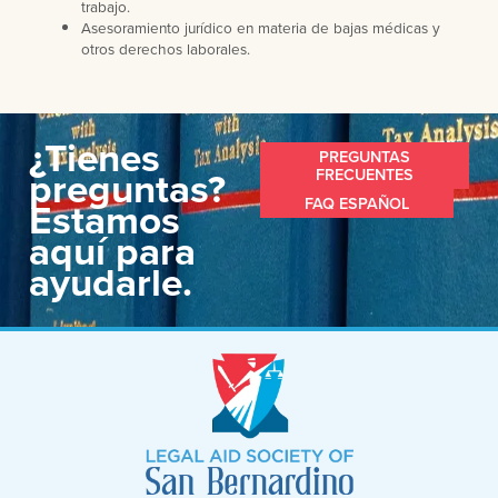
trabajo.
Asesoramiento jurídico en materia de bajas médicas y
otros derechos laborales.
¿Tienes
PREGUNTAS
preguntas?
FRECUENTES
Estamos
FAQ ESPAÑOL
aquí para
ayudarle.