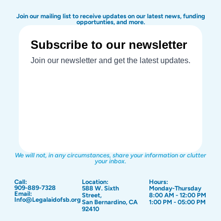
Join our mailing list to receive updates on our latest news, funding
opportunties, and more.
We will not, in any circumstances, share your information or clutter
your inbox.
Call:
Location:
Hours:
909-889-7328
588 W. Sixth
Monday-Thursday
Email:
Street,
8:00 AM - 12:00 PM
Info@Legalaidofsb.org
San Bernardino, CA
1:00 PM - 05:00 PM
92410